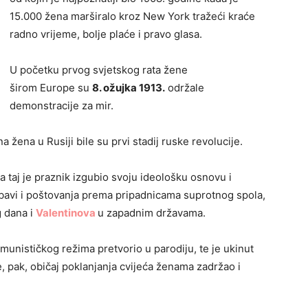
15.000 žena marširalo kroz New York tražeći kraće
radno vrijeme, bolje plaće i pravo glasa.
U početku prvog svjetskog rata žene
širom Europe su
8. ožujka 1913.
održale
demonstracije za mir.
na u Rusiji bile su prvi stadij ruske revolucije.
aj je praznik izgubio svoju ideološku osnovu i
ubavi i poštovanja prema pripadnicama suprotnog spola,
g dana i
Valentinova
u zapadnim državama.
munističkog režima pretvorio u parodiju, te je ukinut
 pak, običaj poklanjanja cvijeća ženama zadržao i