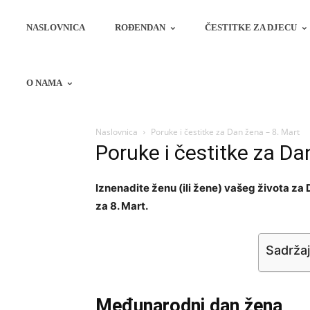
NASLOVNICA
ROĐENDAN
ČESTITKE ZA DJECU
O NAMA
Naslovnica
Poruke i čestitke za Dan žena – 8. Mart
Poruke i čestitke za Da
Iznenadite ženu (ili žene) vašeg života za
za 8. Mart.
Sadržaj
Međunarodni dan žena