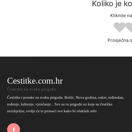
Koliko je k
Kliknite n
Prosječna 
Cestitke.com.hr
Čestitke za svaku prigodu
Čestitke i poruke za svaku prigodu. Božić, Nova godina, uskrs, rođendan,
rođenje, krštenje, vjenčanje... Sve su to prigode uz koje su čestitke
neizbježne, ovdje će te pronaći sve kako bi olakšali sebi