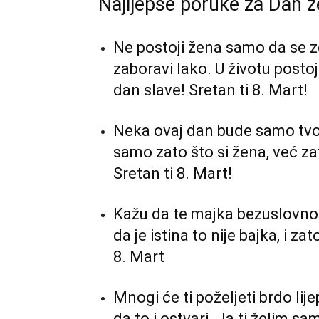
Najljepše poruke za Dan ž
Ne postoji žena samo da se z
zaboravi lako. U životu posto
dan slave! Sretan ti 8. Mart!
Neka ovaj dan bude samo tvoj
samo zato što si žena, već zat
Sretan ti 8. Mart!
Kažu da te majka bezuslovno v
da je istina to nije bajka, i z
8. Mart
Mnogi će ti poželjeti brdo lijep
da to i ostvari. Ja ti želim s