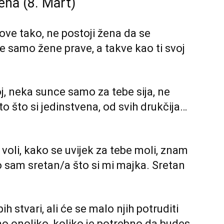
ena (8. Mart)
ove tako, ne postoji žena da se
je samo žene prave, a takve kao ti svoj
, neka sunce samo za tebe sija, ne
o što si jedinstvena, od svih drukčija…
oli, kako se uvijek za tebe moli, znam
ato sam sretan/a što si mi majka. Sretan
ih stvari, ali će se malo njih potruditi
amo onoliko, koliko je potrebno da budes