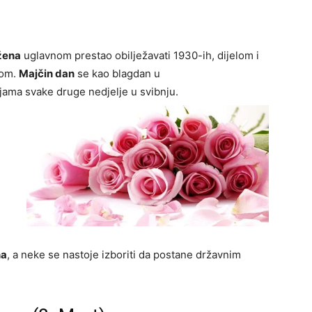
žena
uglavnom prestao obilježavati 1930-ih, dijelom i
mom.
Majčin dan
se kao blagdan u
ljama svake druge nedjelje u svibnju.
na
, a neke se nastoje izboriti da postane državnim