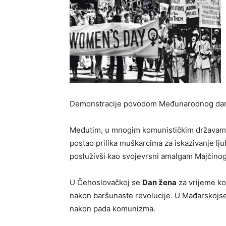
Demonstracije povodom Međunarodnog dana že
Međutim, u mnogim komunističkim državama t
postao prilika muškarcima za iskazivanje lj
posluživši kao svojevrsni amalgam Majčino
U Čehoslovačkoj se
Dan žena
za vrijeme ko
nakon baršunaste revolucije. U Mađarskojse,
nakon pada komunizma.