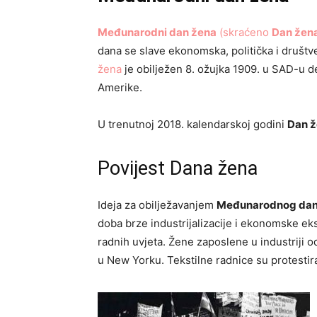
Međunarodni dan žena
(skraćeno
Dan žen
dana se slave ekonomska, politička i društ
žena
je obilježen 8. ožujka 1909. u SAD-u dek
Amerike.
U trenutnoj 2018. kalendarskoj godini
Dan 
Povijest Dana žena
Ideja za obilježavanjem
Međunarodnog dan
doba brze industrijalizacije i ekonomske eks
radnih uvjeta. Žene zaposlene u industriji o
u New Yorku. Tekstilne radnice su protestiral