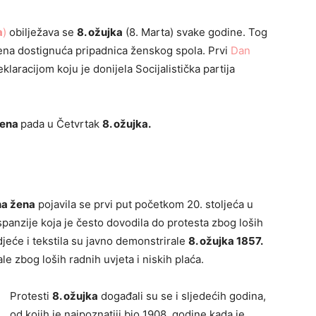
a
)
obilježava se
8. ožujka
(8. Marta) svake godine. Tog
vena dostignuća pripadnica ženskog spola. Prvi
Dan
laracijom koju je donijela Socijalistička partija
žena
pada u Četvrtak
8. ožujka.
a žena
pojavila se prvi put početkom 20. stoljeća u
panzije koja je često dovodila do protesta zbog loših
djeće i tekstila su javno demonstrirale
8. ožujka 1857.
e zbog loših radnih uvjeta i niskih plaća.
Protesti
8. ožujka
događali su se i sljedećih godina,
od kojih je najpoznatiji bio 1908. godine kada je