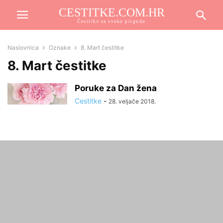
CESTITKE.COM.HR
Čestitke za svaku prigodu
Naslovnica
Oznake
8. Mart čestitke
8. Mart čestitke
Poruke za Dan žena
Cestitke
-
28. veljače 2018.