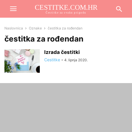
CESTITKE.COM.HR
Čestitke za svaku prigodu
Naslovnica
Oznake
čestitka za rođendan
čestitka za rođendan
Izrada čestitki
Cestitke
-
4. lipnja 2020.