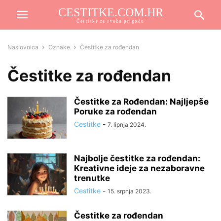
CESTITKE.COM.HR
Čestitke za svaku prigodu
Naslovnica
Oznake
Čestitke za rođendan
Čestitke za rođendan
Čestitke za Rođendan: Najljepše
Poruke za rođendan
Cestitke
-
7. lipnja 2024.
Najbolje čestitke za rođendan:
Kreativne ideje za nezaboravne
trenutke
Cestitke
-
15. srpnja 2023.
Čestitke za rođendan