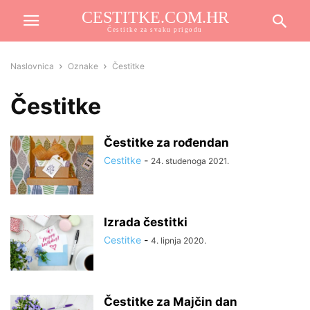
CESTITKE.COM.HR
Čestitke za svaku prigodu
Naslovnica
Oznake
Čestitke
Čestitke
Čestitke za rođendan
Cestitke
-
24. studenoga 2021.
Izrada čestitki
Cestitke
-
4. lipnja 2020.
Čestitke za Majčin dan