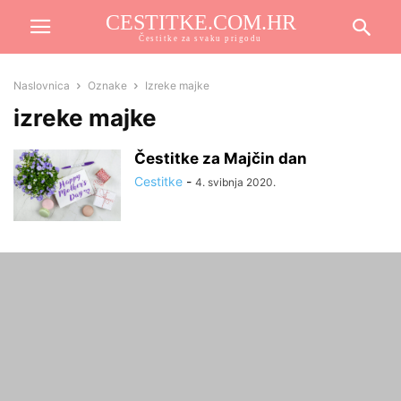
CESTITKE.COM.HR
Čestitke za svaku prigodu
Naslovnica
Oznake
Izreke majke
izreke majke
Čestitke za Majčin dan
Cestitke
-
4. svibnja 2020.