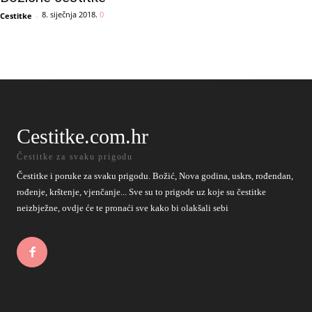
8. siječnja 2018.
0
Cestitke
-
Cestitke.com.hr
Čestitke za svaku prigodu
Čestitke i poruke za svaku prigodu. Božić, Nova godina, uskrs, rođendan,
rođenje, krštenje, vjenčanje... Sve su to prigode uz koje su čestitke
neizbježne, ovdje će te pronaći sve kako bi olakšali sebi