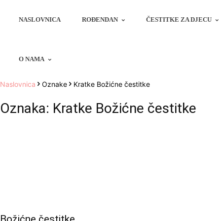
NASLOVNICA
ROĐENDAN
ČESTITKE ZA DJECU
O NAMA
Naslovnica
Oznake
Kratke Božićne čestitke
Oznaka: Kratke Božićne čestitke
Božićne čestitke