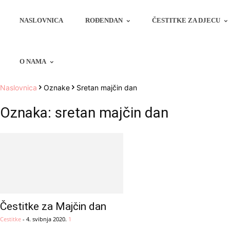
NASLOVNICA
ROĐENDAN
ČESTITKE ZA DJECU
O NAMA
Naslovnica
Oznake
Sretan majčin dan
Oznaka: sretan majčin dan
Čestitke za Majčin dan
Cestitke
-
4. svibnja 2020.
1