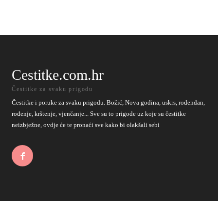
Cestitke.com.hr
Čestitke za svaku prigodu
Čestitke i poruke za svaku prigodu. Božić, Nova godina, uskrs, rođendan,
rođenje, krštenje, vjenčanje... Sve su to prigode uz koje su čestitke
neizbježne, ovdje će te pronaći sve kako bi olakšali sebi