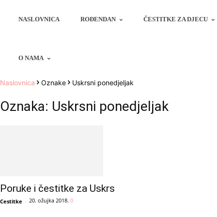
NASLOVNICA
ROĐENDAN
ČESTITKE ZA DJECU
O NAMA
Naslovnica
Oznake
Uskrsni ponedjeljak
Oznaka: Uskrsni ponedjeljak
Poruke i čestitke za Uskrs
20. ožujka 2018.
0
Cestitke
-