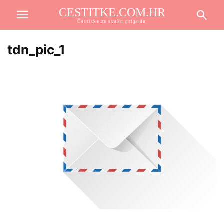
CESTITKE.COM.HR
Čestitke za svaku prigodu
tdn_pic_1