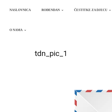
NASLOVNICA
ROĐENDAN
ČESTITKE ZA DJECU
O NAMA
tdn_pic_1