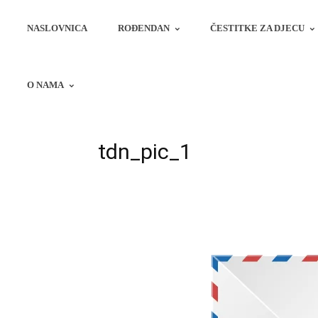
NASLOVNICA
ROĐENDAN
ČESTITKE ZA DJECU
O NAMA
tdn_pic_1