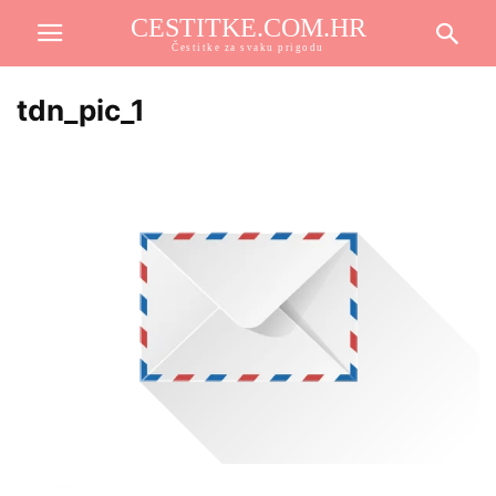
CESTITKE.COM.HR
Čestitke za svaku prigodu
tdn_pic_1