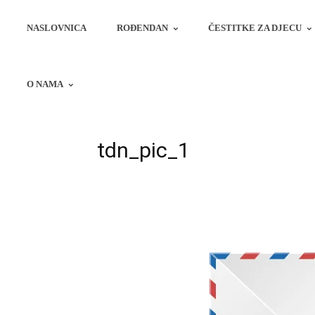
NASLOVNICA
ROĐENDAN
ČESTITKE ZA DJECU
O NAMA
tdn_pic_1